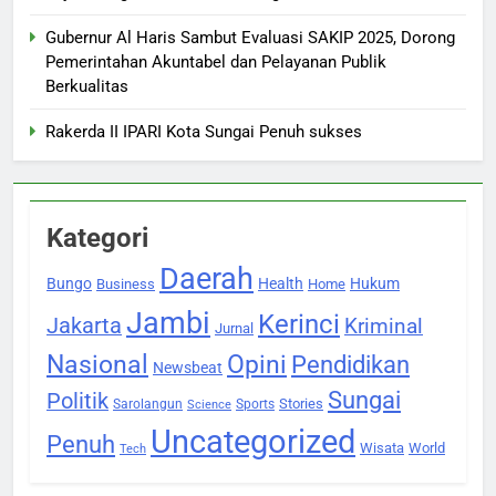
Gubernur Al Haris Sambut Evaluasi SAKIP 2025, Dorong
Pemerintahan Akuntabel dan Pelayanan Publik
Berkualitas
Rakerda II IPARI Kota Sungai Penuh sukses
Kategori
Daerah
Bungo
Health
Hukum
Business
Home
Jambi
Kerinci
Jakarta
Kriminal
Jurnal
Nasional
Opini
Pendidikan
Newsbeat
Sungai
Politik
Stories
Sarolangun
Sports
Science
Uncategorized
Penuh
Wisata
World
Tech