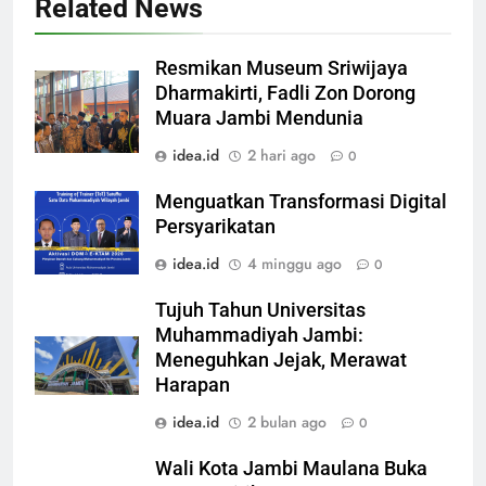
Related News
Resmikan Museum Sriwijaya
Dharmakirti, Fadli Zon Dorong
Muara Jambi Mendunia
idea.id
2 hari ago
0
Menguatkan Transformasi Digital
Persyarikatan
idea.id
4 minggu ago
0
Tujuh Tahun Universitas
Muhammadiyah Jambi:
Meneguhkan Jejak, Merawat
Harapan
idea.id
2 bulan ago
0
Wali Kota Jambi Maulana Buka