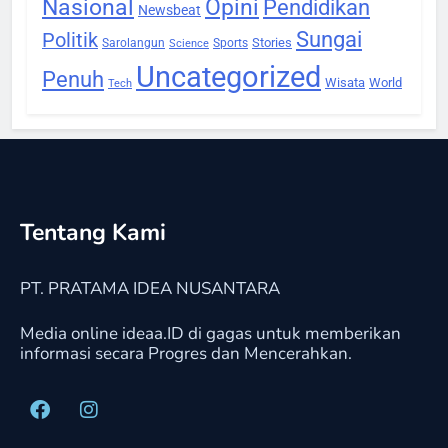
Nasional
Opini
Pendidikan
Newsbeat
Sungai
Politik
Stories
Sarolangun
Sports
Science
Uncategorized
Penuh
Wisata
World
Tech
Tentang Kami
PT. PRATAMA IDEA NUSANTARA
Media online ideaa.ID di gagas untuk memberikan
informasi secara Progres dan Mencerahkan.