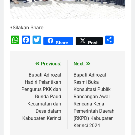
*Silakan Share
WhatsApp
Facebook
Twitter
Share
Share
Post
Previous:
Next:
Bupati Adirozal
Bupati Adirozal
Hadiri Pelantikan
Resmi Buka
Pengurus PKK dan
Konsultasi Publik
Bunda Paud
Rancangan Awal
Kecamatan dan
Rencana Kerja
Desa dalam
Pemerintah Daerah
Kabupaten Kerinci
(RKPD) Kabupaten
Kerinci 2024